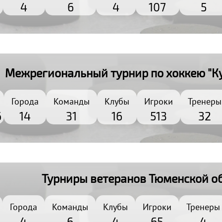
6
4
6
4
107
5
Межрегиональный турнир по хоккею "К
Города
Команды
Клубы
Игроки
Тренеры
6
14
31
16
513
32
Турниры ветеранов Тюменской о
Города
Команды
Клубы
Игроки
Тренеры
4
6
4
65
4