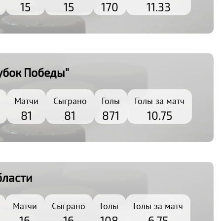
15
15
170
11.33
убок Победы"
Матчи
Сыграно
Голы
Голы за матч
81
81
871
10.75
бласти
Матчи
Сыграно
Голы
Голы за матч
16
16
108
6.75