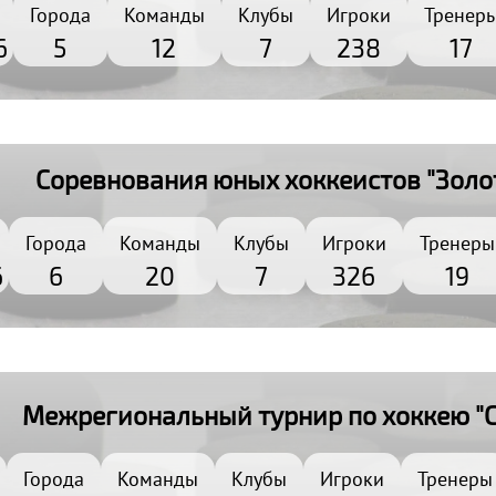
Города
Команды
Клубы
Игроки
Тренер
6
5
12
7
238
17
Соревнования юных хоккеистов "Золо
Города
Команды
Клубы
Игроки
Тренеры
6
6
20
7
326
19
Межрегиональный турнир по хоккею "
Города
Команды
Клубы
Игроки
Тренеры