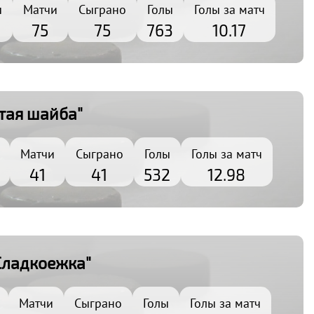
ы
Матчи
Сыграно
Голы
Голы за матч
75
75
763
10.17
тая шайба"
Матчи
Сыграно
Голы
Голы за матч
41
41
532
12.98
Сладкоежка"
Матчи
Сыграно
Голы
Голы за матч