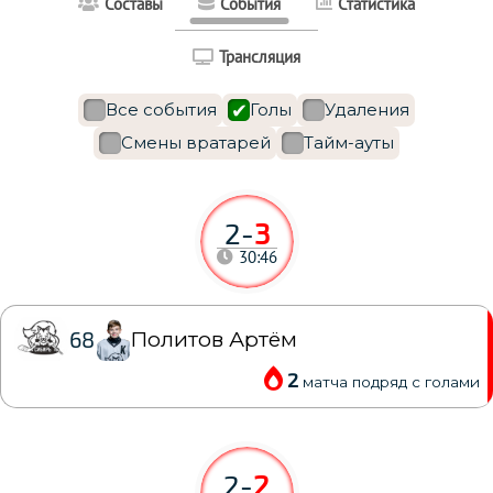
Составы
События
Статистика
Трансляция
Все события
Голы
Удаления
Смены вратарей
Тайм-ауты
2
-
3
30:46
Политов Артём
68
2
матча подряд с голами
2
-
2