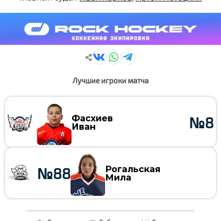
Лучшие игроки матча
Фасхиев
№8
Иван
Рогальская
№88
Мила