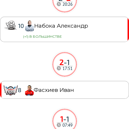
20:26
Набока Александр
10
(+1) В БОЛЬШИНСТВЕ
2
-
1
17:51
Фасхиев Иван
8
1
-
1
07:49