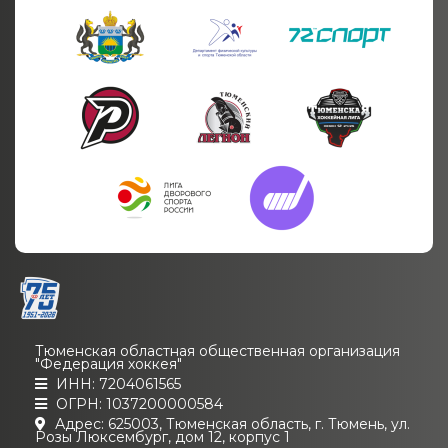
Тюменская областная общественная организация
"Федерация хоккея"
ИНН: 7204061565
ОГРН: 1037200000584
Адрес: 625003, Тюменская область, г. Тюмень, ул.
Розы Люксембург, дом 12, корпус 1