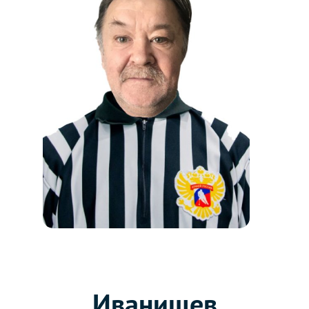
Иванищев