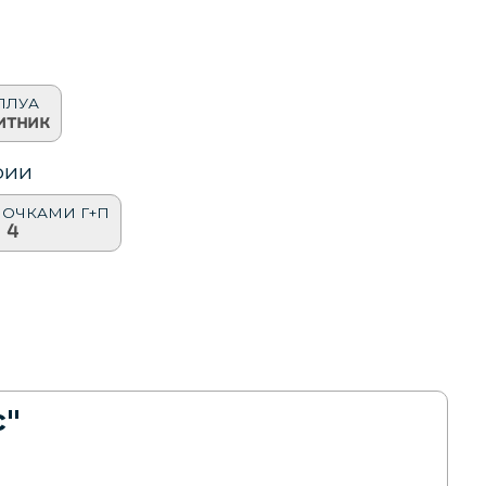
ПЛУА
итник
рии
 ОЧКАМИ Г+П
4
с"