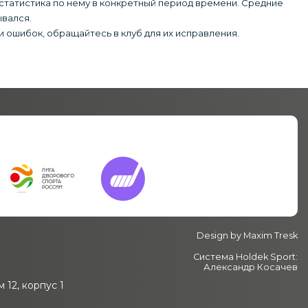
 статистика по нему в конкретный период времени. Средние
ывался.
 ошибок, обращайтесь в клуб для их исправления.
Design by
Maxim Tresk
Система Holdek Sport:
Александр Косачев
 12, корпус 1