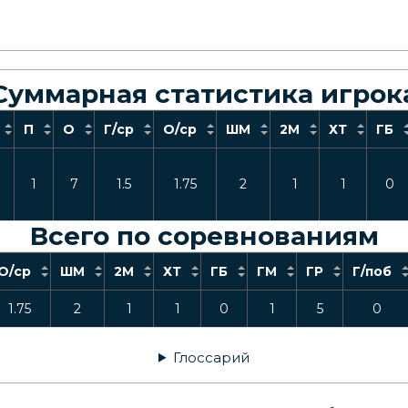
Суммарная статистика игрок
П
О
Г/ср
О/ср
ШМ
2М
ХТ
ГБ
1
7
1.5
1.75
2
1
1
0
Всего по соревнованиям
О/ср
ШМ
2М
ХТ
ГБ
ГМ
ГР
Г/поб
1.75
2
1
1
0
1
5
0
Глоссарий