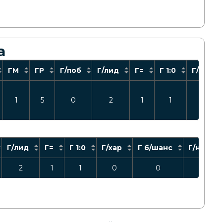
а
ГМ
ГР
Г/поб
Г/лид
Г=
Г 1:0
Г/хар
1
5
0
2
1
1
0
Г/лид
Г=
Г 1:0
Г/хар
Г б/шанс
Г/надеж
2
1
1
0
0
0