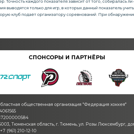
. Точность каждого показателя зависит от того, собиралась ли
ия выводятся только для игр, в которых данный показатель учит
орую клуб подаёт организатору соревнований. При обнаружении
СПОНСОРЫ И ПАРТНЁРЫ
бластная общественная организация "Федерация хоккея"
4061565
37200000584
003, Тюменская область, г. Тюмень, ул. Розы Люксембург, дом
7 (961) 210-12-10