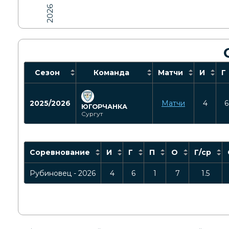
2026
Сезон
Команда
Матчи
И
Г
2025/2026
Матчи
4
6
ЮГОРЧАНКА
Сургут
Соревнование
И
Г
П
О
Г/ср
Рубиновец - 2026
4
6
1
7
1.5