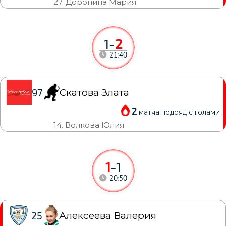
27. Доронина Мария
1
-
2
21:40
Скатова Злата
97
2
матча подряд с голами
14. Волкова Юлия
1
-
1
20:50
Алексеева Валерия
25