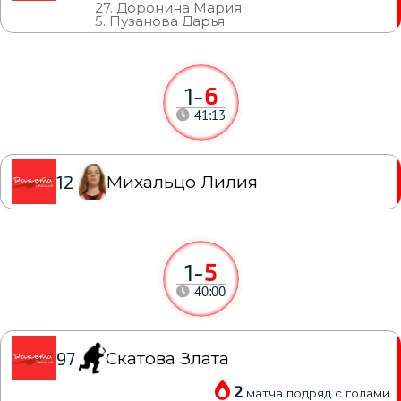
27. Доронина Мария
5. Пузанова Дарья
1
-
6
41:13
Михальцо Лилия
12
1
-
5
40:00
Скатова Злата
97
2
матча подряд с голами