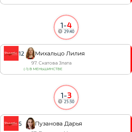
1
-
4
29:40
Михальцо Лилия
12
97. Скатова Злата
(-1) В МЕНЬШИНСТВЕ
1
-
3
25:30
Пузанова Дарья
5