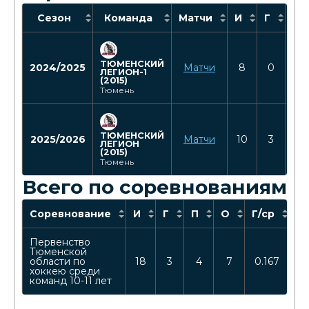
Сезон
Команда
Матчи
И
Г
П
ТЮМЕНСКИЙ
2024/2025
Матчи
8
0
1
ЛЕГИОН-1
(2015)
Тюмень
ТЮМЕНСКИЙ
2025/2026
Матчи
10
3
3
ЛЕГИОН
(2015)
Тюмень
Всего по соревнованиям
Соревнование
И
Г
П
О
Г/ср
О
Первенство
Тюменской
области по
18
3
4
7
0.167
0
хоккею среди
команд 10-11 лет