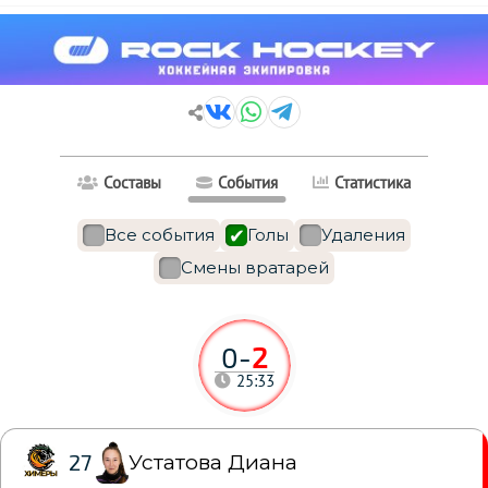
Составы
События
Статистика
Все события
Голы
Удаления
Смены вратарей
0
-
2
25:33
Устатова Диана
27