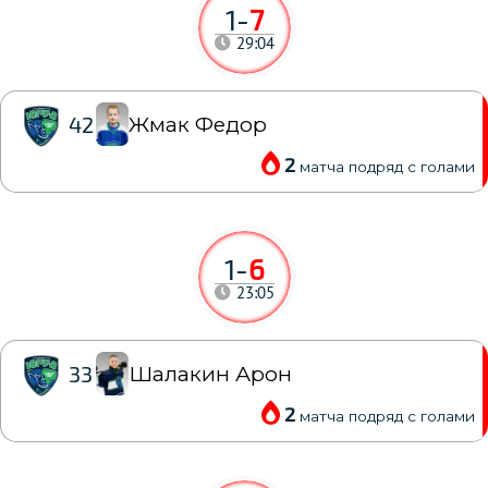
1
-
7
29:04
Жмак Федор
42
2
матча подряд с голами
1
-
6
23:05
Шалакин Арон
33
2
матча подряд с голами