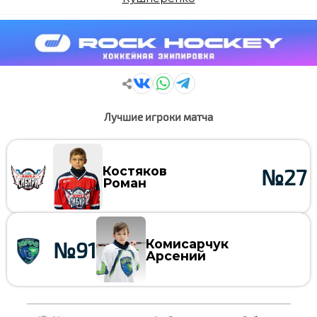
Лучшие игроки матча
Костяков
№27
Роман
Комисарчук
№91
Арсений