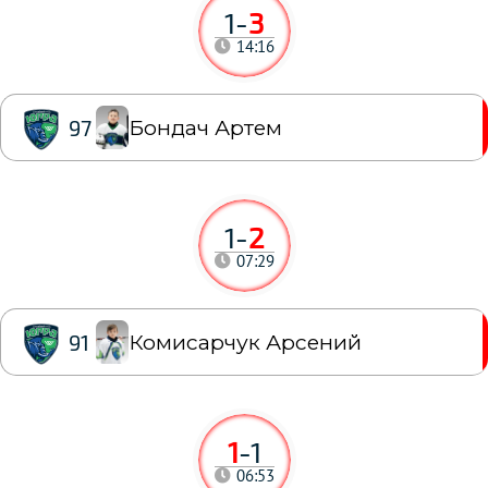
1
-
3
14:16
Бондач Артем
97
1
-
2
07:29
Комисарчук Арсений
91
1
-
1
06:53