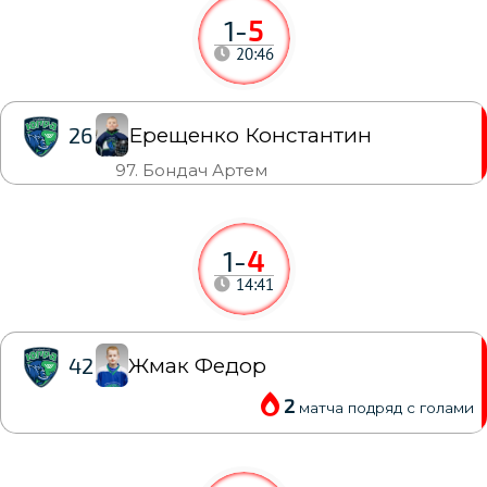
1
-
5
20:46
Ерещенко Константин
26
97. Бондач Артем
1
-
4
14:41
Жмак Федор
42
2
матча подряд с голами