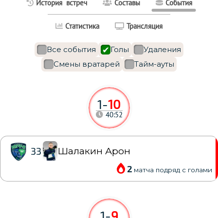
История встреч
Составы
События
Статистика
Трансляция
Все события
Голы
Удаления
Смены вратарей
Тайм-ауты
1
-
10
40:52
Шалакин Арон
33
2
матча подряд с голами
1
-
9