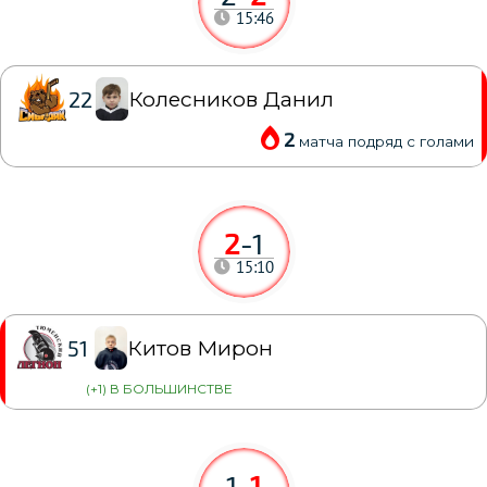
15:46
Колесников Данил
22
2
матча подряд с голами
2
-
1
15:10
Китов Мирон
51
(+1) В БОЛЬШИНСТВЕ
1
-
1