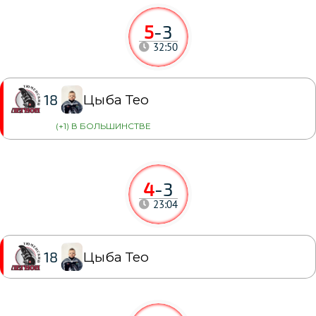
5
-
3
32:50
Цыба Тео
18
(+1) В БОЛЬШИНСТВЕ
4
-
3
23:04
Цыба Тео
18