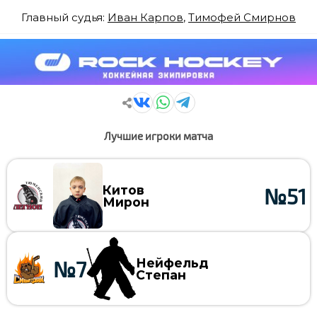
Главный судья:
Иван Карпов
,
Тимофей Смирнов
Лучшие игроки матча
Китов
№51
Мирон
Нейфельд
№7
Степан