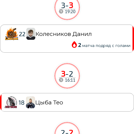
3
-
3
19:20
Колесников Данил
22
2
матча подряд с голами
3
-
2
16:11
Цыба Тео
18
2
-
2