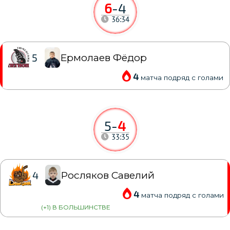
6
-
4
36:34
Ермолаев Фёдор
5
4
матча подряд с голами
5
-
4
33:35
Росляков Савелий
4
4
матча подряд с голами
(+1) В БОЛЬШИНСТВЕ