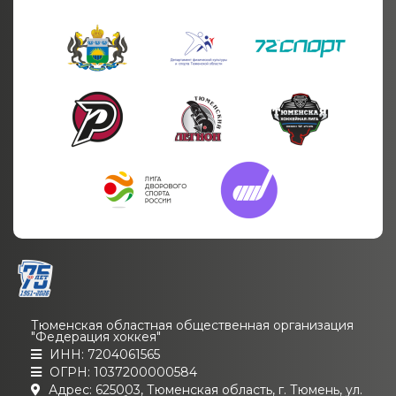
Тюменская областная общественная организация
"Федерация хоккея"
ИНН: 7204061565
ОГРН: 1037200000584
Адрес: 625003, Тюменская область, г. Тюмень, ул.