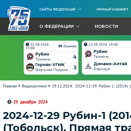
САЙТЫ ФЕДЕРАЦИЙ
ЛИЧНЫЙ КАБИНЕТ
О ФЕДЕРАЦИИ
НОВОСТИ
02.08.2026
12.08.2026 19:00
Окончен
Окончен
13:00
Рубин
Рубин
5
4
Тюмень
Тюмень
Динамо-Алтай
ГМК
Горняк-УГМК
3
3
Барнаул
ышма
Верхняя Пышма
Главная
Видеоролики
29.12.2024. 2024-12-29 Рубин-1 (2014) 
29 декабря 2024
2024-12-29 Рубин-1 (20
(Тобольск). Прямая т