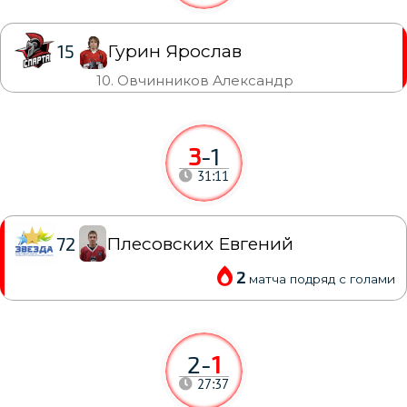
Гурин Ярослав
15
10. Овчинников Александр
3
-
1
31:11
Плесовских Евгений
72
2
матча подряд с голами
2
-
1
27:37