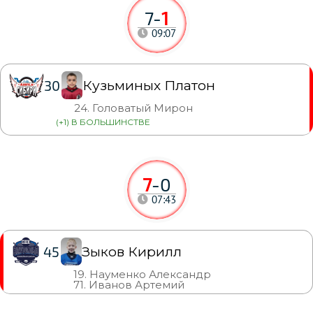
7
-
1
09:07
Кузьминых Платон
30
24. Головатый Мирон
(+1) В БОЛЬШИНСТВЕ
7
-
0
07:43
Зыков Кирилл
45
19. Науменко Александр
71. Иванов Артемий