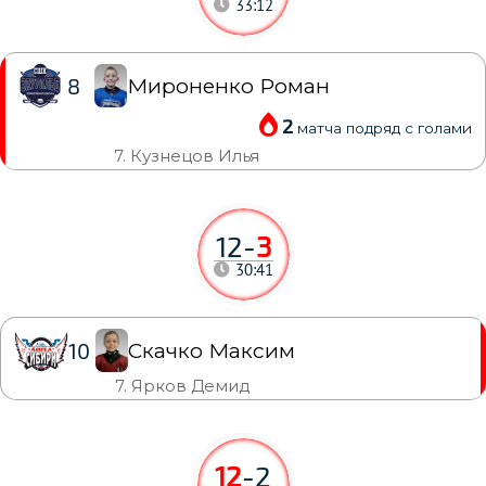
33:12
Мироненко Роман
8
2
матча подряд с голами
7. Кузнецов Илья
12
-
3
30:41
Скачко Максим
10
7. Ярков Демид
12
-
2