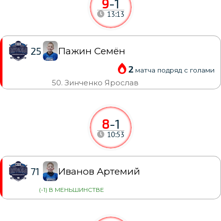
9
-
1
13:13
Пажин Семён
25
2
матча подряд с голами
50. Зинченко Ярослав
8
-
1
10:53
Иванов Артемий
71
(-1) В МЕНЬШИНСТВЕ