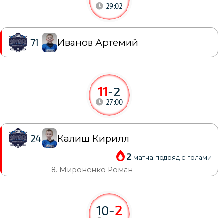
29:02
Иванов Артемий
71
11
-
2
27:00
Калиш Кирилл
24
2
матча подряд с голами
8. Мироненко Роман
10
-
2