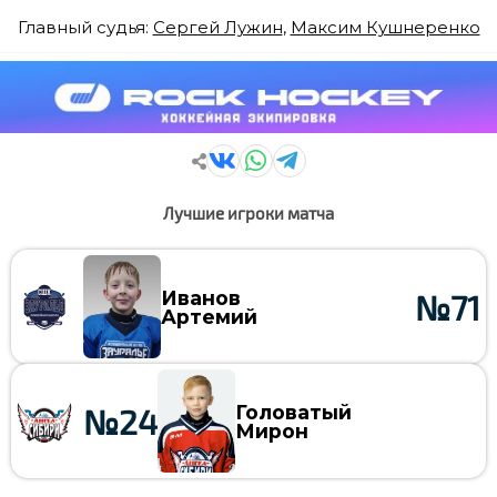
Главный судья:
Сергей Лужин
,
Максим Кушнеренко
Лучшие игроки матча
Иванов
№71
Артемий
Головатый
№24
Мирон