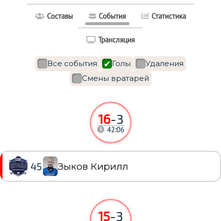
Составы
События
Статистика
Трансляция
Все события
Голы
Удаления
Смены вратарей
16
-
3
42:06
Зыков Кирилл
45
15
-
3