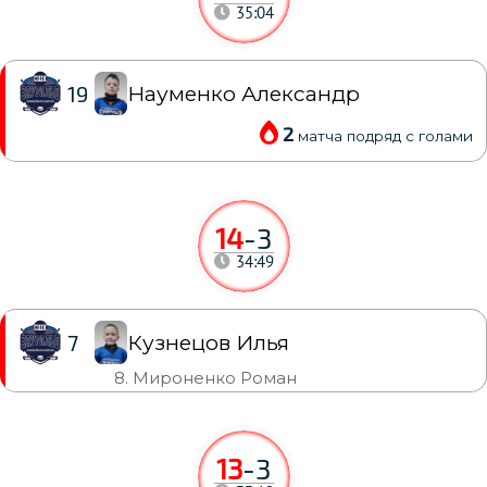
35:04
Науменко Александр
19
2
матча подряд с голами
14
-
3
34:49
Кузнецов Илья
7
8. Мироненко Роман
13
-
3