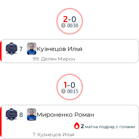
2
-
0
00:30
Кузнецов Илья
7
99. Делян Мирон
1
-
0
00:15
Мироненко Роман
8
2
матча подряд с голами
7. Кузнецов Илья