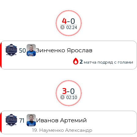
4
-
0
02:24
Зинченко Ярослав
50
2
матча подряд с голами
3
-
0
02:10
Иванов Артемий
71
19. Науменко Александр