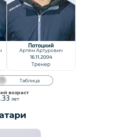
Потоцкий
ч
Артём
Артурович
16.11.2004
Тренер
Таблица
ий возраст
5.33
лет
атари