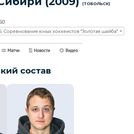
Сибири (2009)
Тобольск
60
6. Соревнования юных хоккеистов "Золотая шайба"
Матчи
Новости
Видео
кий состав
Дата заявки:
30.12.2025