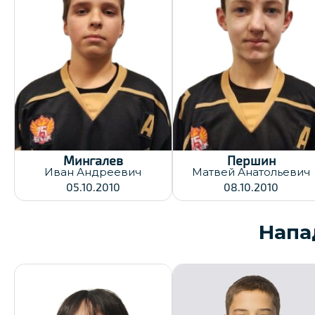
Хват клюшки:
Хват клюшки:
Левый
Левый
Дата заявки:
Дата заявки:
30.12.2025
30.12.2025
Мингалев
Першин
Иван
Андреевич
Матвей
Анатольевич
05.10.2010
08.10.2010
Нап