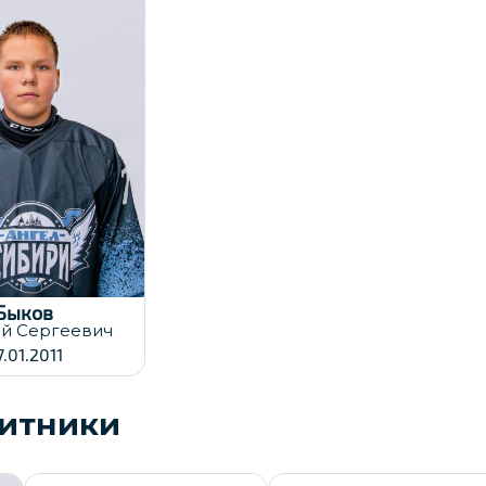
та заявки:
.12.2025
Быков
ий
Сергеевич
7.01.2011
итники