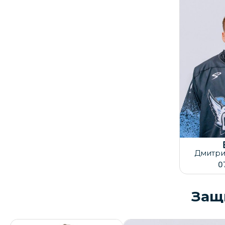
Да
30
Дмитр
0
Защ