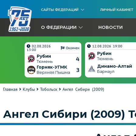
САЙТЫ ФЕДЕРАЦИЙ
ЛИЧНЫЙ КАБИНЕТ
О ФЕДЕРАЦИИ
НОВОСТИ
02.08.2026
12.08.2026 19:00
Окончен
Окончен
13:00
Рубин
Рубин
5
4
Тюмень
Тюмень
Динамо-Алтай
ГМК
Горняк-УГМК
3
3
Барнаул
ышма
Верхняя Пышма
Главная
Клубы
Тобольск
Ангел Сибири (2009)
Ангел Сибири (2009) 