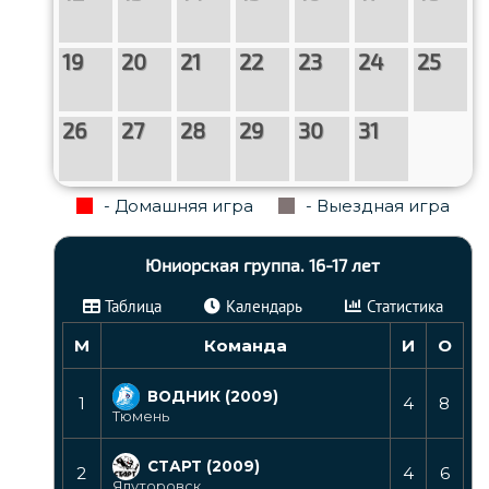
19
20
21
22
23
24
25
26
27
28
29
30
31
- Домашняя игра
- Выездная игра
Юниорская группа. 16-17 лет
Таблица
Календарь
Статистика
М
Команда
И
О
ВОДНИК (2009)
1
4
8
Тюмень
СТАРТ (2009)
2
4
6
Ялуторовск