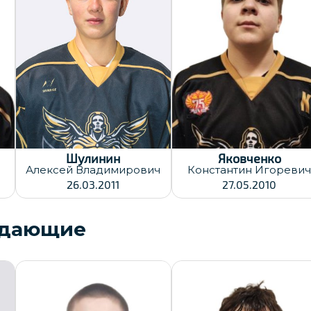
Хват клюшки:
Левый
Дата заявки:
30.12.2025
Дата заявки:
30.12.2025
Шулинин
Яковченко
Алексей
Владимирович
Константин
Игореви
26.03.2011
27.05.2010
адающие