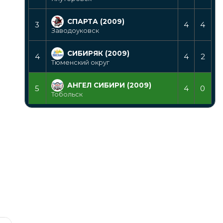
СПАРТА (2009)
3
4
4
Заводоуковск
СИБИРЯК (2009)
4
4
2
Тюменский округ
АНГЕЛ СИБИРИ (2009)
5
4
0
Тобольск