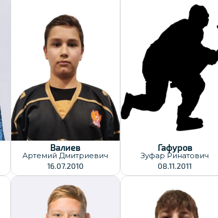
Хват клюшки:
Правый
Дата заявки:
30.12.2025
Дата заявки:
30.12.2025
Валиев
Гафуров
Артемий
Дмитриевич
Зуфар
Ринатович
16.07.2010
08.11.2011