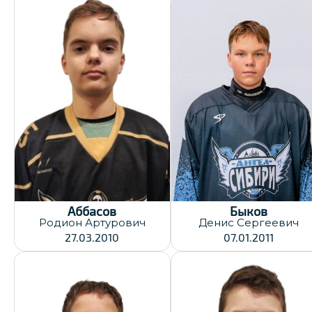
Хват клюшки:
Левый
Дата заявки:
30.12.2025
Дата заявки:
30.12.2025
Аббасов
Быков
Родион
Артурович
Денис
Сергеевич
27.03.2010
07.01.2011