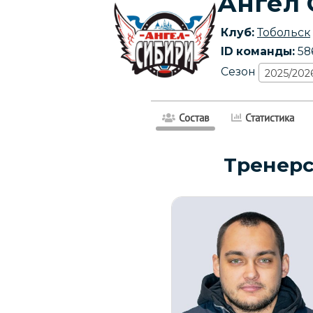
Ангел 
Клуб:
Тобольск
ID команды:
58
Сезон
2025/202
Состав
Статистика
Тренерс
Дата заявки:
30.12.2025