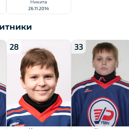
Никита
26.11.2014
итники
28
33
Рост:
Рост:
145
156
Вес:
Вес:
38
52
Хват клюшки:
Хват клюшки:
Левый
Левый
Дата заявки:
Дата заявки:
23.12.2024
23.12.2024