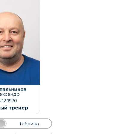
та заявки:
.12.2024
пальников
ександр
4.12.1970
ный тренер
Таблица