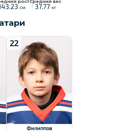
редний рост
Средний вес
143.23
37.77
см
кг
атари
22
Рост:
150
Вес:
36
Хват клюшки:
Левый
Дата заявки:
23.12.2024
Филиппов