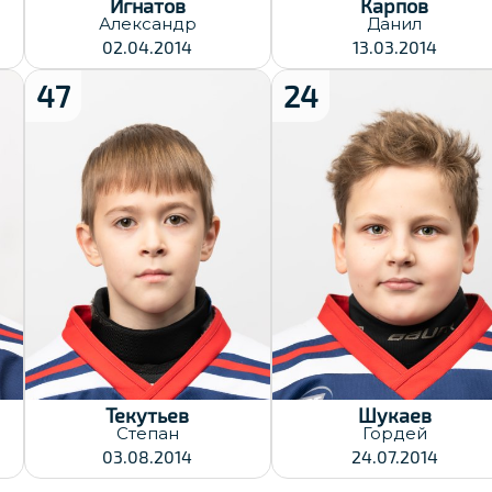
Игнатов
Карпов
Александр
Данил
02.04.2014
13.03.2014
47
24
Рост:
145
Вес:
Хват клюшки:
31
Правый
Хват клюшки:
Дата заявки:
Левый
23.12.2024
Дата заявки:
23.12.2024
Текутьев
Шукаев
Степан
Гордей
03.08.2014
24.07.2014