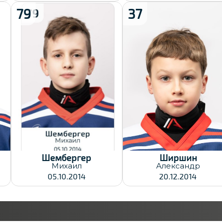
79
37
Рост:
Рост:
153
137
Вес:
Вес:
38
29
Хват клюшки:
Хват клюшки:
Левый
Левый
Дата заявки:
Дата заявки:
23.12.2024
23.12.2024
Шембергер
Ширшин
Михаил
Александр
05.10.2014
20.12.2014