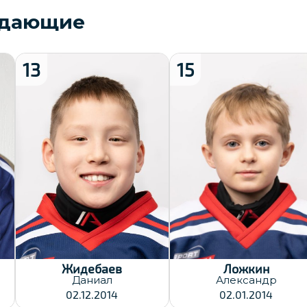
адающие
13
15
Рост:
Рост:
143
138
Вес:
Вес:
36
30
Хват клюшки:
Хват клюшки:
Левый
Левый
Дата заявки:
Дата заявки:
23.12.2024
23.12.2024
Жидебаев
Ложкин
Даниал
Александр
02.12.2014
02.01.2014