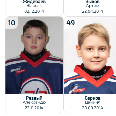
Жидебаев
Зыков
Жаслан
Артём
02.12.2014
22.04.2014
10
49
Рост:
Рост:
143
136
Вес:
Вес:
44
43
Хват клюшки:
Хват клюшки:
Левый
Левый
Дата заявки:
Дата заявки:
23.12.2024
23.12.2024
Резвый
Серков
Александр
Даниил
22.11.2014
28.09.2014