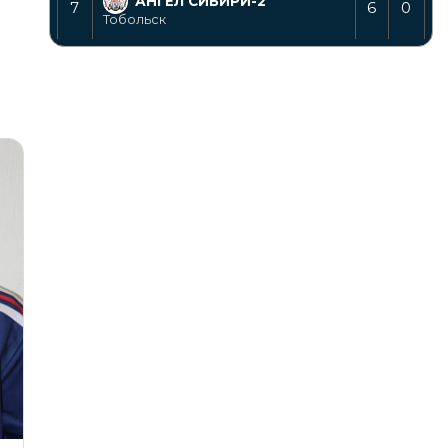
АНГЕЛ СИБИРИ-2
7
6
0
Тобольск