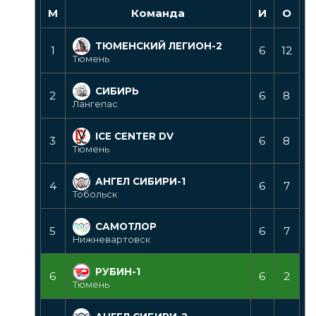
М
Команда
И
О
ТЮМЕНСКИЙ ЛЕГИОН-2
1
6
12
Тюмень
СИБИРЬ
2
6
8
Лангепас
ICE CENTER DV
3
6
8
Тюмень
АНГЕЛ СИБИРИ-1
4
6
7
Тобольск
САМОТЛОР
5
6
7
Нижневартовск
РУБИН-1
6
6
2
Тюмень