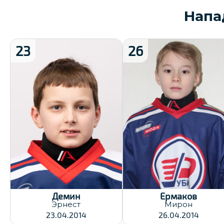
Нап
23
26
Хват клюшки:
Хват клюшки:
Правый
Левый
Дата заявки:
Дата заявки:
23.12.2024
23.12.2024
Демин
Ермаков
Эрнест
Мирон
23.04.2014
26.04.2014