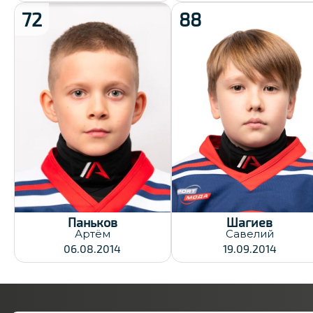
72
88
Рост:
136
Хват клюшки:
Вес:
Левый
41
Дата заявки:
Хват клюшки:
23.12.2024
Левый
Дата заявки:
23.12.2024
Паньков
Шагиев
Артём
Савелий
06.08.2014
19.09.2014