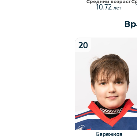
Средний возраст
С
10.72
лет
Вр
20
Хват клюшки:
Левый
Дата заявки:
23.12.2024
Бережков