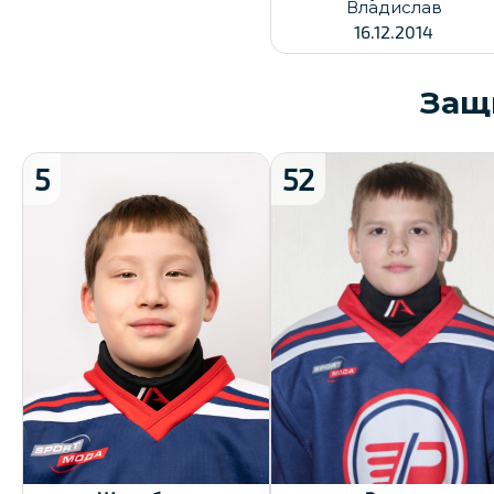
Владислав
16.12.2014
Защ
5
52
Рост:
135
Рост:
145
Вес:
32
Вес:
41
Хват клюшки:
Левый
Дата заявки:
23.12.2024
Дата заявки:
23.12.2024