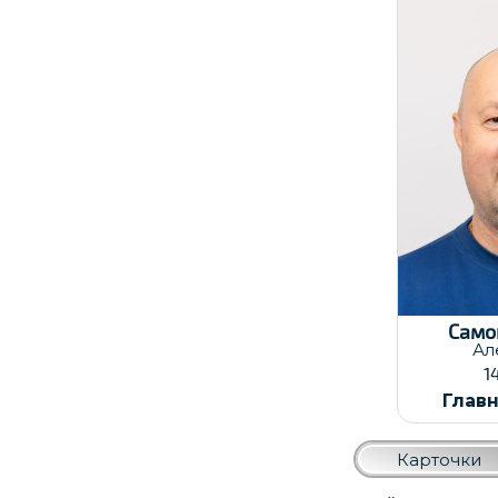
Да
23
Само
Ал
1
Глав
Карточки