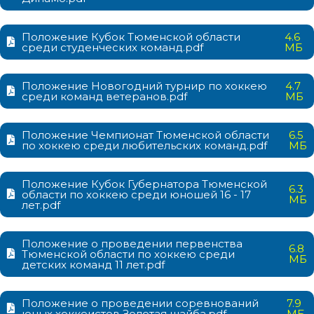
Положение Кубок Тюменской области
4.6
среди студенческих команд.pdf
МБ
Положение Новогодний турнир по хоккею
4.7
среди команд ветеранов.pdf
МБ
Положение Чемпионат Тюменской области
6.5
по хоккею среди любительских команд.pdf
МБ
Положение Кубок Губернатора Тюменской
6.3
области по хоккею среди юношей 16 - 17
МБ
лет.pdf
Положение о проведении первенства
6.8
Тюменской области по хоккею среди
МБ
детских команд 11 лет.pdf
Положение о проведении соревнований
7.9
юных хоккеистов Золотая шайба.pdf
МБ