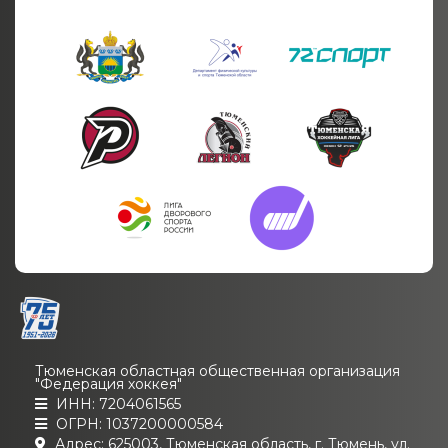
Тюменская областная общественная организация
"Федерация хоккея"
ИНН: 7204061565
ОГРН: 1037200000584
Адрес: 625003, Тюменская область, г. Тюмень, ул.