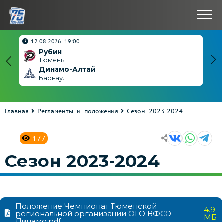
нчен
12.08.2026 19:00
Рубин
4
Тюмень
Динамо-Алтай
3
Барнаул
Главная
Регламенты и положения
Сезон 2023-2024
177
Сезон 2023-2024
Положение Чемпионат Тюменской
4.9
региональной организации ОГО ВФСО
МБ
Динамо.pdf